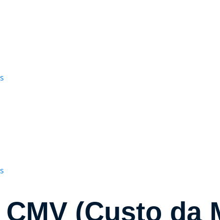
s
s
 CMV (Custo da 