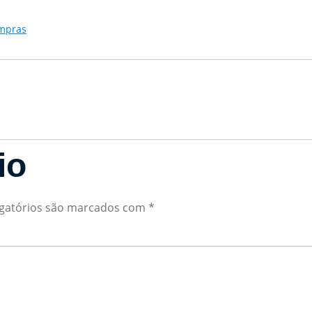
ompras
io
gatórios são marcados com
*