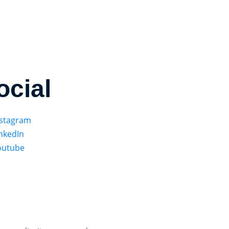
ocial
nstagram
nkedIn
outube