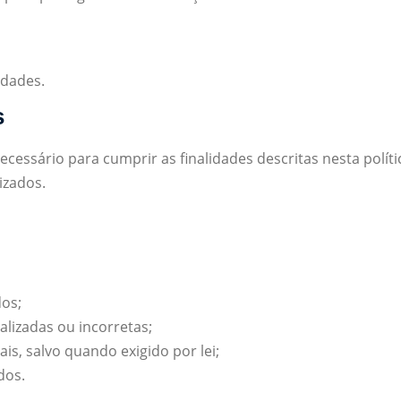
idades.
s
ssário para cumprir as finalidades descritas nesta polític
izados.
os;
alizadas ou incorretas;
is, salvo quando exigido por lei;
dos.