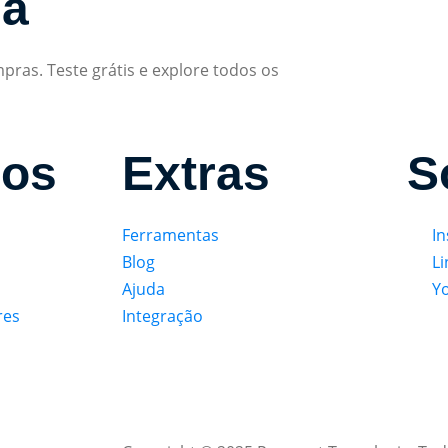
ma
ras. Teste grátis e explore todos os
sos
Extras
S
Ferramentas
I
Blog
Li
Ajuda
Y
res
Integração
Política de privacidade