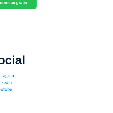
comece grátis
ocial
nstagram
nkedIn
outube