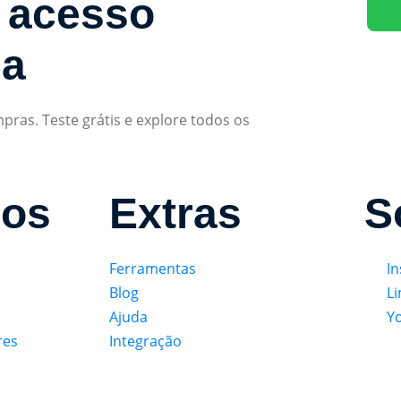
 acesso
ma
ras. Teste grátis e explore todos os
sos
Extras
S
Ferramentas
I
Blog
Li
Ajuda
Y
res
Integração